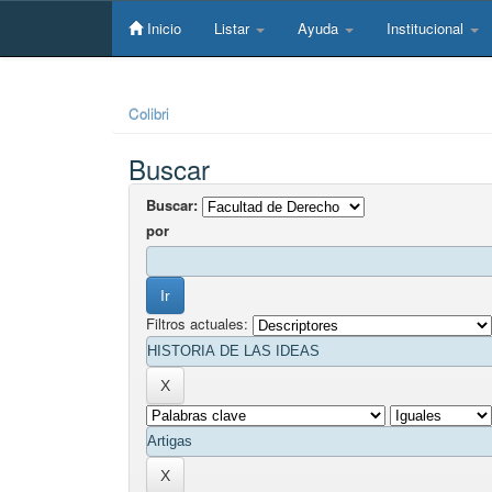
Skip
navigation
Inicio
Listar
Ayuda
Institucional
Colibri
Buscar
Buscar:
por
Filtros actuales: