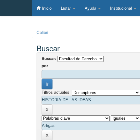
Skip
navigation
Inicio
Listar
Ayuda
Institucional
Colibri
Buscar
Buscar:
por
Filtros actuales: