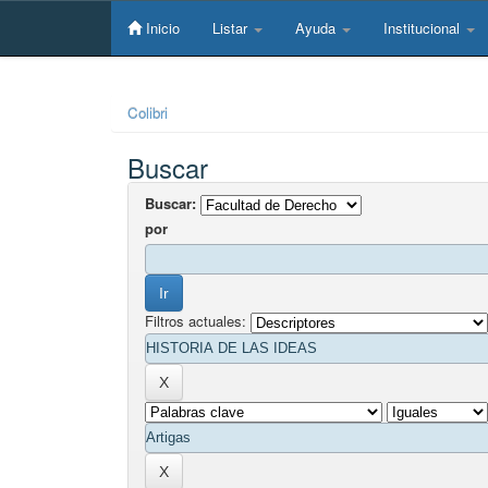
Skip
navigation
Inicio
Listar
Ayuda
Institucional
Colibri
Buscar
Buscar:
por
Filtros actuales: