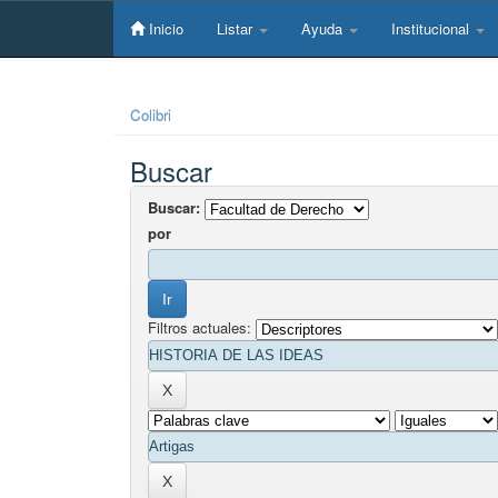
Skip
navigation
Inicio
Listar
Ayuda
Institucional
Colibri
Buscar
Buscar:
por
Filtros actuales: