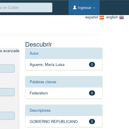
Ingresar
español
english
Descubrir
a avanzada
Autor
Aguerre, María Luisa
1
Palabras claves
Federalism
1
Descriptores
GOBIERNO REPUBLICANO
1