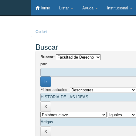
Skip
navigation
Inicio
Listar
Ayuda
Institucional
Colibri
Buscar
Buscar:
por
Filtros actuales: