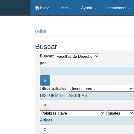
Skip
navigation
Inicio
Listar
Ayuda
Institucional
Colibri
Buscar
Buscar:
por
Filtros actuales: