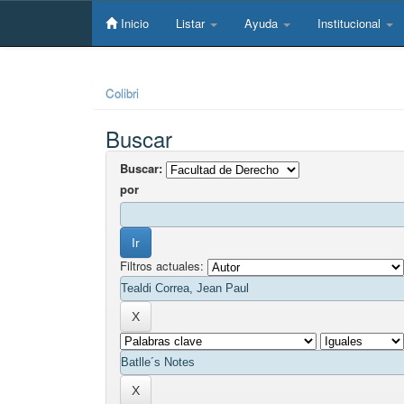
Skip
navigation
Inicio
Listar
Ayuda
Institucional
Colibri
Buscar
Buscar:
por
Filtros actuales: