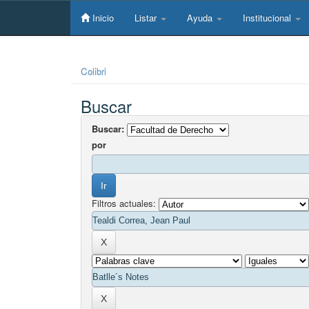
Skip
navigation
Inicio
Listar
Ayuda
Institucional
Colibri
Buscar
Buscar:
por
Filtros actuales: