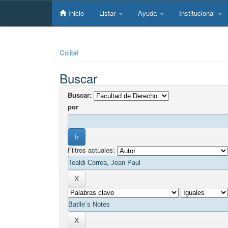
Skip
navigation
Inicio
Listar
Ayuda
Institucional
Colibri
Buscar
Buscar:
por
Filtros actuales: