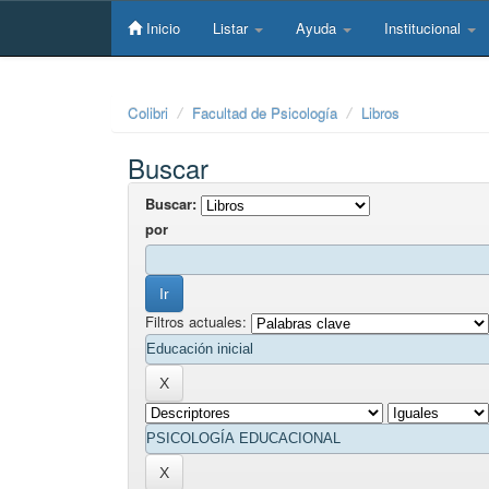
Skip
navigation
Inicio
Listar
Ayuda
Institucional
Colibri
Facultad de Psicología
Libros
Buscar
Buscar:
por
Filtros actuales: