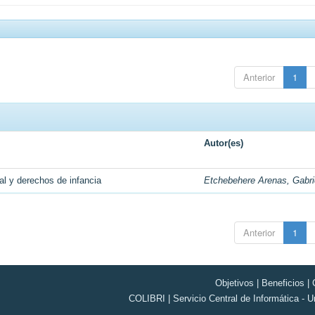
Anterior
1
Autor(es)
al y derechos de infancia
Etchebehere Arenas, Gabri
Anterior
1
Objetivos
|
Beneficios
|
COLIBRI | Servicio Central de Informática - U