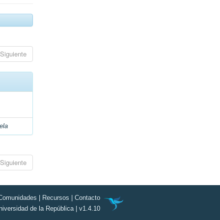
Siguiente
ela
Siguiente
Comunidades
|
Recursos
|
Contacto
niversidad de la República | v1.4.10