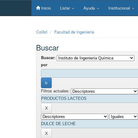
Skip
navigation
Inicio
Listar
Ayuda
Institucional
Colibri
Facultad de Ingeniería
Buscar
Buscar:
por
Filtros actuales: