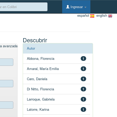
Ingresar
español
english
Descubrir
a avanzada
Autor
Abbona, Florencia
1
Amaral, María Emilia
1
Caro, Daniela
1
Di Nitto, Florencia
1
Larroque, Gabriela
1
Latorre, Karina
1