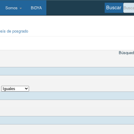
Buscar
Somos
BiDYA
esis de posgrado
Búsqued