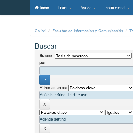
Skip
navigation
Inicio
Listar
Ayuda
Institucional
Colibri
Facultad de Información y Comunicación
T
Buscar
Buscar:
por
Filtros actuales: