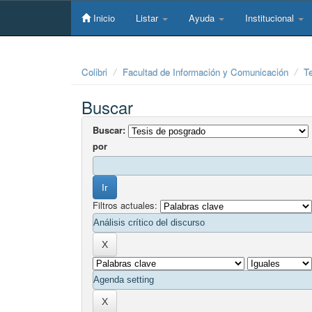
Skip
navigation
Inicio
Listar
Ayuda
Institucional
Colibri
Facultad de Información y Comunicación
T
Buscar
Buscar:
por
Filtros actuales: