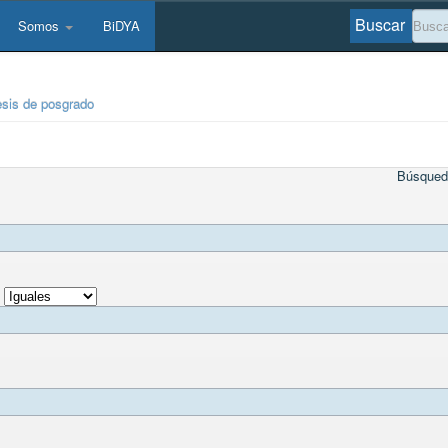
Buscar
Somos
BiDYA
esis de posgrado
Búsqued