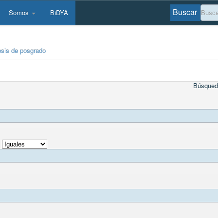
Buscar
Somos
BiDYA
esis de posgrado
Búsqued