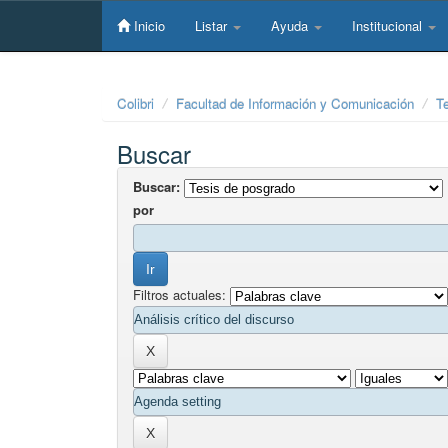
Skip
navigation
Inicio
Listar
Ayuda
Institucional
Colibri
Facultad de Información y Comunicación
T
Buscar
Buscar:
por
Filtros actuales: