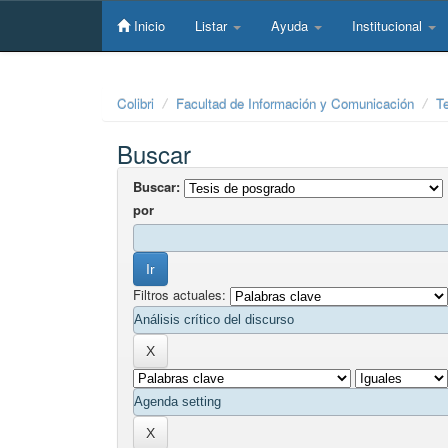
Skip
navigation
Inicio
Listar
Ayuda
Institucional
Colibri
Facultad de Información y Comunicación
T
Buscar
Buscar:
por
Filtros actuales: