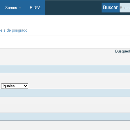
Buscar
Somos
BiDYA
esis de posgrado
Búsqued