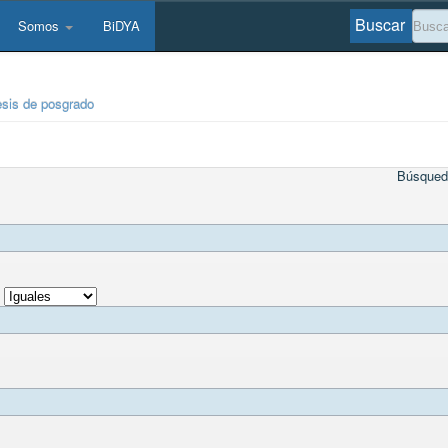
Buscar
Somos
BiDYA
esis de posgrado
Búsqued