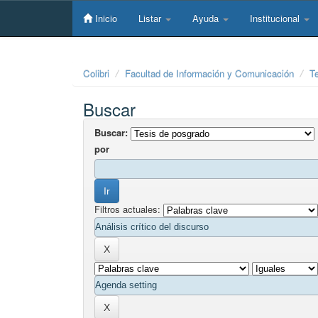
Skip
navigation
Inicio
Listar
Ayuda
Institucional
Colibri
Facultad de Información y Comunicación
T
Buscar
Buscar:
por
Filtros actuales: