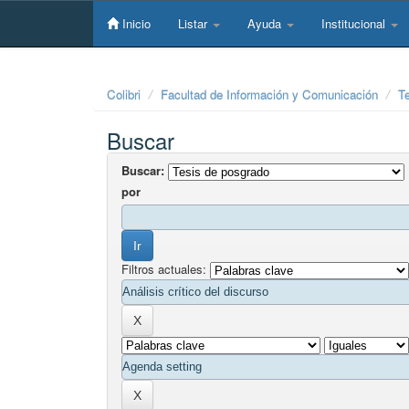
Skip
navigation
Inicio
Listar
Ayuda
Institucional
Colibri
Facultad de Información y Comunicación
T
Buscar
Buscar:
por
Filtros actuales: