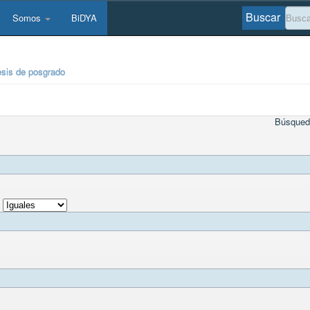
Buscar
Somos
BiDYA
esis de posgrado
Búsqued