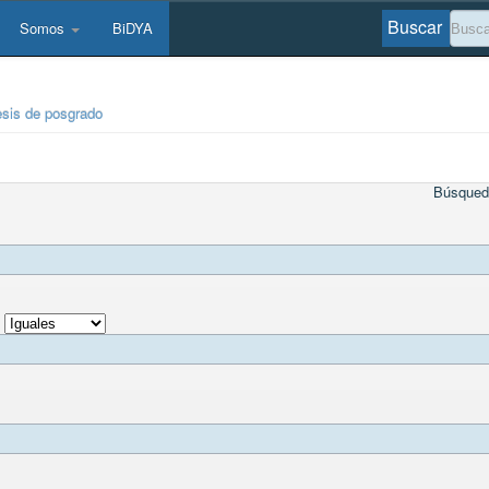
Buscar
Somos
BiDYA
esis de posgrado
Búsqued