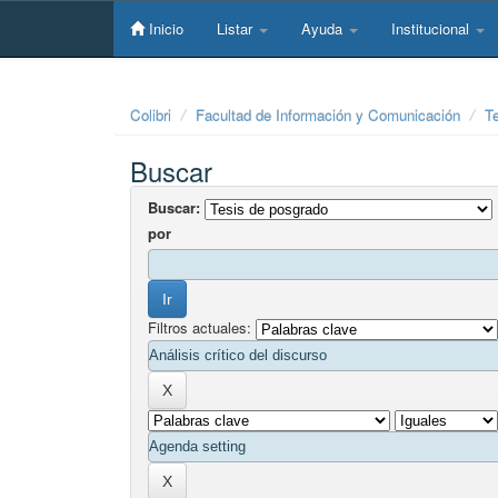
Skip
navigation
Inicio
Listar
Ayuda
Institucional
Colibri
Facultad de Información y Comunicación
T
Buscar
Buscar:
por
Filtros actuales: