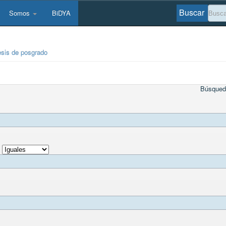
Buscar
Somos
BiDYA
esis de posgrado
Búsqued