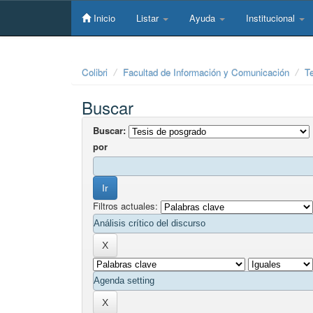
Skip
navigation
Inicio
Listar
Ayuda
Institucional
Colibri
Facultad de Información y Comunicación
T
Buscar
Buscar:
por
Filtros actuales: