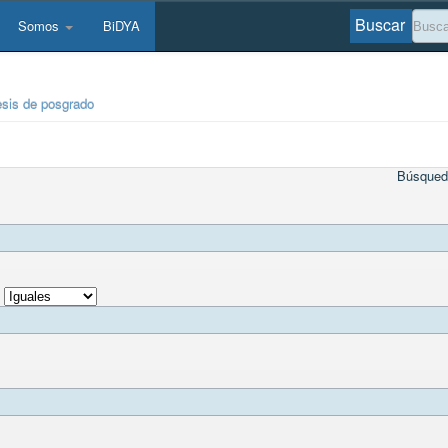
Buscar
Somos
BiDYA
esis de posgrado
Búsqued