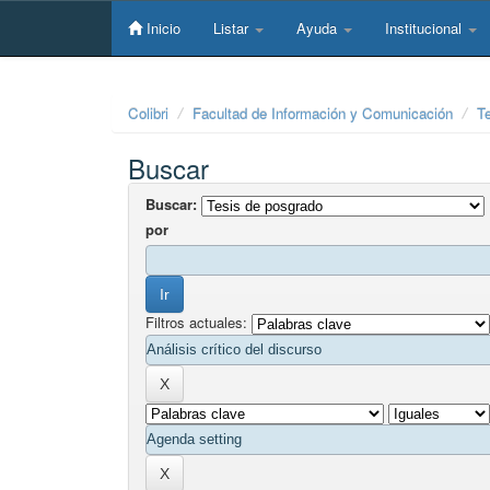
Skip
navigation
Inicio
Listar
Ayuda
Institucional
Colibri
Facultad de Información y Comunicación
T
Buscar
Buscar:
por
Filtros actuales: