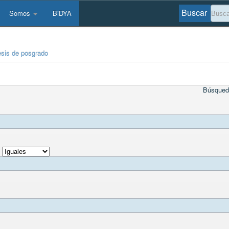
Buscar
Somos
BiDYA
esis de posgrado
Búsqued