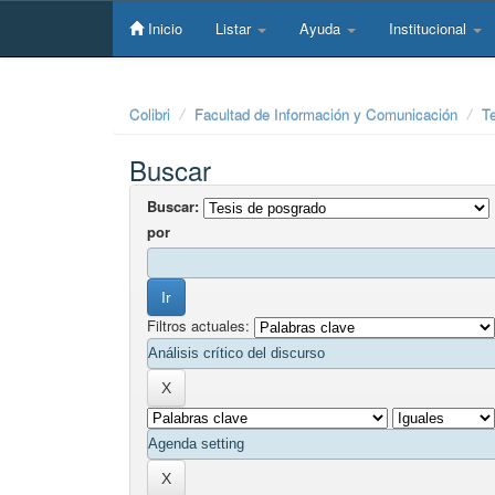
Skip
navigation
Inicio
Listar
Ayuda
Institucional
Colibri
Facultad de Información y Comunicación
T
Buscar
Buscar:
por
Filtros actuales: