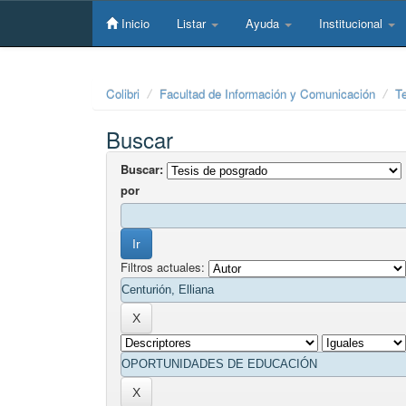
Skip
navigation
Inicio
Listar
Ayuda
Institucional
Colibri
Facultad de Información y Comunicación
T
Buscar
Buscar:
por
Filtros actuales: