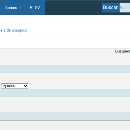
Buscar
Somos
BiDYA
esis de posgrado
Búsqued