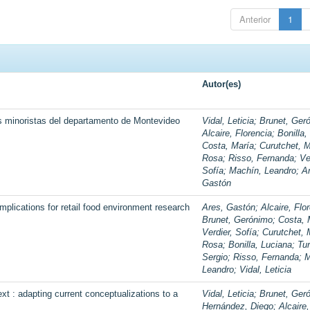
Anterior
1
Autor(es)
os minoristas del departamento de Montevideo
Vidal, Leticia
;
Brunet, Ger
Alcaire, Florencia
;
Bonilla,
Costa, María
;
Curutchet, M
Rosa
;
Risso, Fernanda
;
Ve
Sofía
;
Machín, Leandro
;
A
Gastón
mplications for retail food environment research
Ares, Gastón
;
Alcaire, Flo
Brunet, Gerónimo
;
Costa, 
Verdier, Sofía
;
Curutchet, 
Rosa
;
Bonilla, Luciana
;
Tur
Sergio
;
Risso, Fernanda
;
M
Leandro
;
Vidal, Leticia
xt : adapting current conceptualizations to a
Vidal, Leticia
;
Brunet, Ger
Hernández, Diego
;
Alcaire,