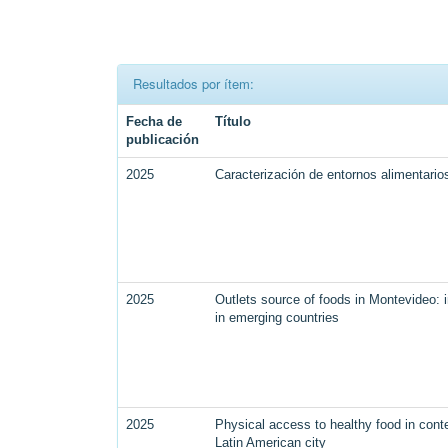
Resultados por ítem:
Fecha de
Título
publicación
2025
Caracterización de entornos alimentari
2025
Outlets source of foods in Montevideo: i
in emerging countries
2025
Physical access to healthy food in conte
Latin American city