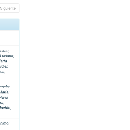
Siguiente
ónimo
;
 Luciana
;
aría
rdier,
res,
rencia
;
María
;
María
ra,
achín,
ónimo
;