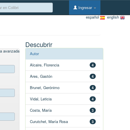
Ingresar
español
english
Descubrir
a avanzada
Autor
Alcaire, Florencia
4
Ares, Gastón
4
Brunet, Gerónimo
4
Vidal, Leticia
4
Costa, María
3
Curutchet, María Rosa
3