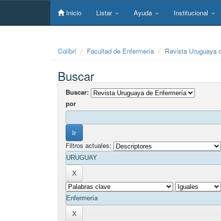
Skip
navigation
Inicio
Listar
Ayuda
Institucional
Colibri
Facultad de Enfermería
Revista Uruguaya 
Buscar
Buscar:
por
Filtros actuales: