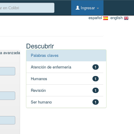
Ingresar
español
english
Descubrir
a avanzada
Palabras claves
Atención de enfermería
1
Humanos
1
Revisión
1
Ser humano
1