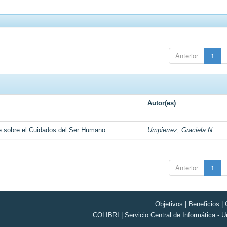
Anterior
1
Autor(es)
te sobre el Cuidados del Ser Humano
Umpierrez, Graciela N.
Anterior
1
Objetivos
|
Beneficios
|
COLIBRI | Servicio Central de Informática - U