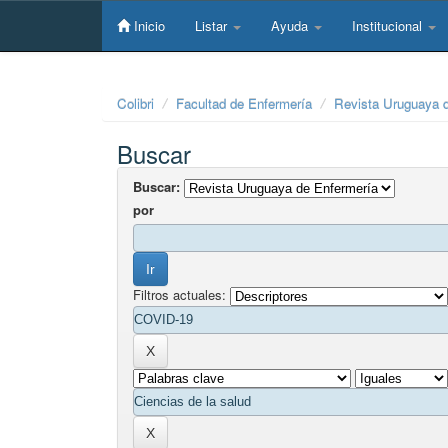
Skip
navigation
Inicio
Listar
Ayuda
Institucional
Colibri
Facultad de Enfermería
Revista Uruguaya 
Buscar
Buscar:
por
Filtros actuales: