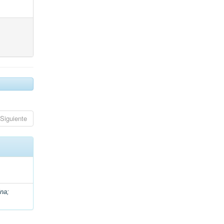
Siguiente
ina
;