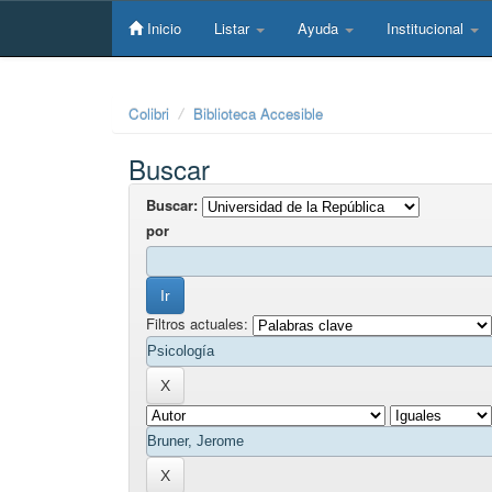
Skip
navigation
Inicio
Listar
Ayuda
Institucional
Colibri
Biblioteca Accesible
Buscar
Buscar:
por
Filtros actuales: