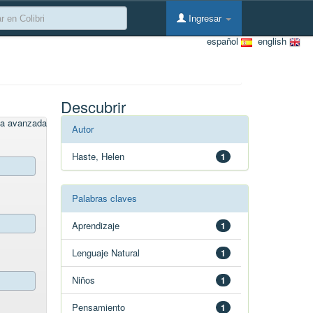
Ingresar
español
english
Descubrir
a avanzada
Autor
Haste, Helen
1
Palabras claves
Aprendizaje
1
Lenguaje Natural
1
Niños
1
Pensamiento
1