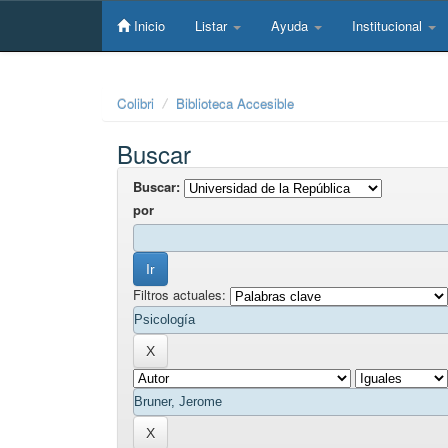
Skip
navigation
Inicio
Listar
Ayuda
Institucional
Colibri
Biblioteca Accesible
Buscar
Buscar:
por
Filtros actuales: