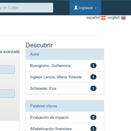
Ingresar
español
english
Descubrir
a avanzada
Autor
Buongiorno, Guillermina
1
Inglese Lemos, María Yolanda
1
Schroeder, Eva
1
Palabras claves
Evaluación de impacto
2
Alfabetización financiera
1