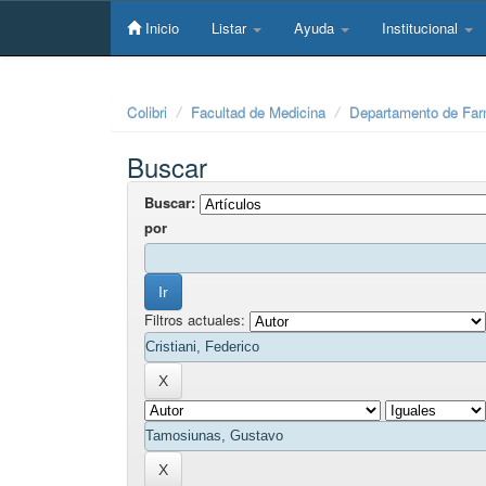
Skip
navigation
Inicio
Listar
Ayuda
Institucional
Colibri
Facultad de Medicina
Departamento de Far
Buscar
Buscar:
por
Filtros actuales: