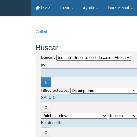
Skip
navigation
Inicio
Listar
Ayuda
Institucional
Colibri
Buscar
Buscar:
por
Filtros actuales: