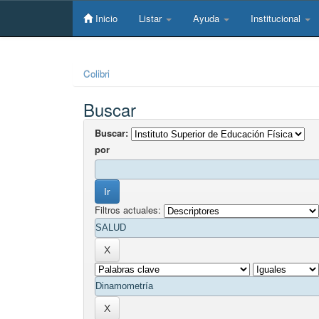
Skip
navigation
Inicio
Listar
Ayuda
Institucional
Colibri
Buscar
Buscar:
por
Filtros actuales: