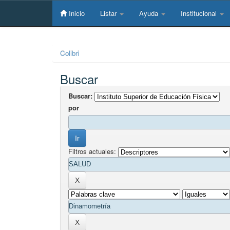
Skip
navigation
Inicio
Listar
Ayuda
Institucional
Colibri
Buscar
Buscar:
por
Filtros actuales: