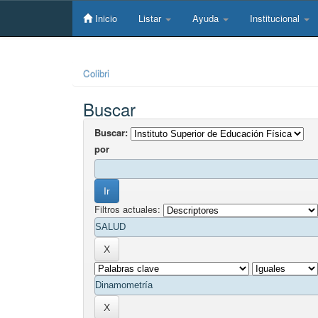
Skip
navigation
Inicio
Listar
Ayuda
Institucional
Colibri
Buscar
Buscar:
por
Filtros actuales: