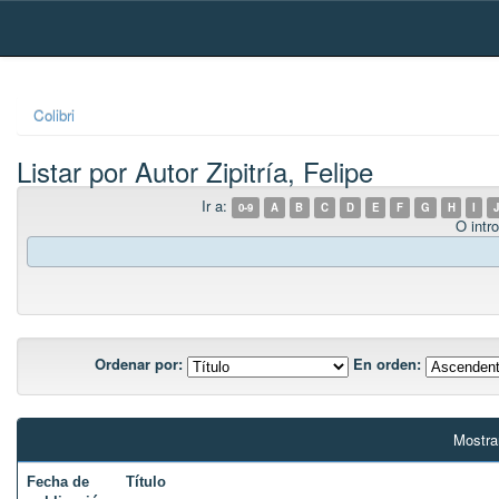
Skip
navigation
Colibri
Listar por Autor Zipitría, Felipe
Ir a:
0-9
A
B
C
D
E
F
G
H
I
J
O intro
Ordenar por:
En orden:
Mostra
Fecha de
Título