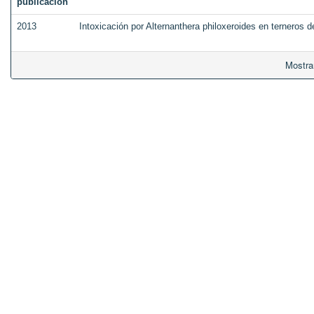
publicación
2013
Intoxicación por Alternanthera philoxeroides en terneros 
Mostra