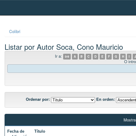
Skip
navigation
Colibri
Listar por Autor Soca, Cono Mauricio
Ir a:
0-9
A
B
C
D
E
F
G
H
I
J
O intro
Ordenar por:
En orden:
Mostra
Fecha de
Título