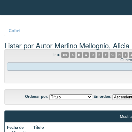
Skip
navigation
Colibri
Listar por Autor Merlino Mellognio, Alicia
Ir a:
0-9
A
B
C
D
E
F
G
H
I
J
O intro
Ordenar por:
En orden:
Mostra
Fecha de
Título