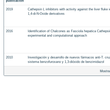
publicación
2019
Cathepsin L inhibitors with activity against the liver fluke 
1,4-di-N-Oxide derivatives
2016
Identification of Chalcones as Fasciola hepatica Cathepsi
experimental and computational approach
2010
Investigación y desarrollo de nuevos fármacos anti-T. cruz
sistema benzofuroxano y 1,3-dióxido de benzimidazol
Mostra