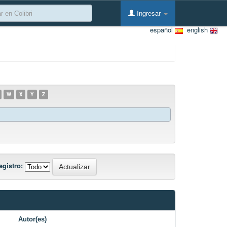
Ingresar
español
english
W
X
Y
Z
egistro:
Autor(es)