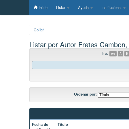
Skip
navigation
Inicio
Listar
Ayuda
Institucional
Colibri
Listar por Autor Fretes Cambon,
Ir a:
0-9
A
B
Ordenar por:
Fecha de
Título