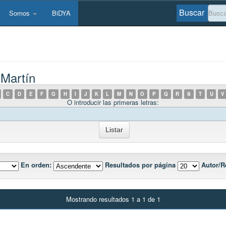
Buscar
Somos
BiDYA
 Martín
C
D
E
F
G
H
I
J
K
L
M
N
O
P
Q
R
S
T
U
V
O introducir las primeras letras:
En orden:
Resultados por página
Autor/R
Mostrando resultados 1 a 1 de 1