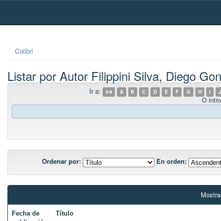
Skip
navigation
Colibri
Listar por Autor Filippini Silva, Diego Go
Ir a:
0-9
A
B
C
D
E
F
G
H
I
J
O intro
Ordenar por:
En orden:
Mostra
Fecha de
Título