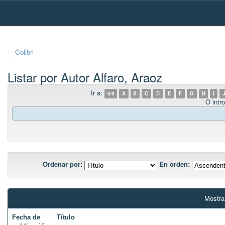
Skip
navigation
Colibri
Listar por Autor Alfaro, Araoz
Ir a:
0-9
A
B
C
D
E
F
G
H
I
J
O intro
Ordenar por:
En orden:
Mostra
Fecha de
Título