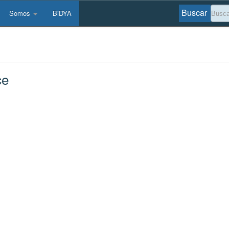
Buscar
Somos
BiDYA
ce