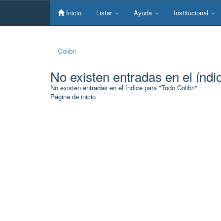
Skip
navigation
Inicio
Listar
Ayuda
Institucional
Colibri
No existen entradas en el índi
No existen entradas en el índice para "Todo Colibri".
Página de inicio