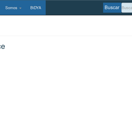
Buscar
Somos
BiDYA
ce