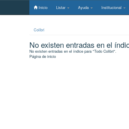
Skip
navigation
Inicio
Listar
Ayuda
Institucional
Colibri
No existen entradas en el índi
No existen entradas en el índice para "Todo Colibri".
Página de inicio