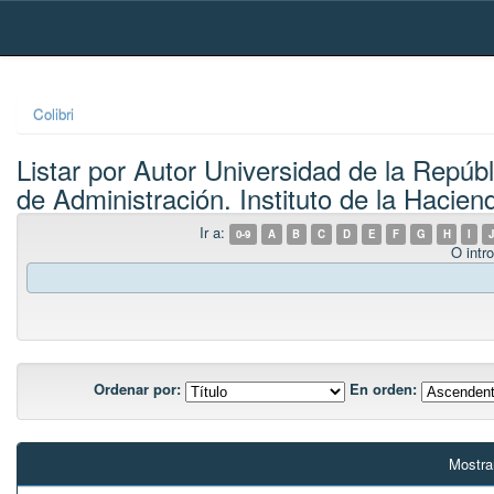
Skip
navigation
Colibri
Listar por Autor Universidad de la Repúb
de Administración. Instituto de la Hacien
Ir a:
0-9
A
B
C
D
E
F
G
H
I
J
O intro
Ordenar por:
En orden:
Mostra