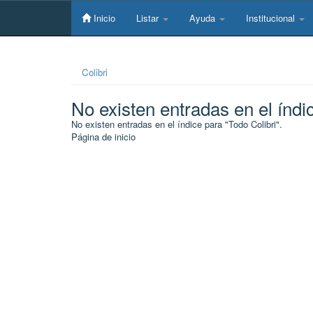
Skip
navigation
Inicio
Listar
Ayuda
Institucional
Colibri
No existen entradas en el índi
No existen entradas en el índice para "Todo Colibri".
Página de inicio