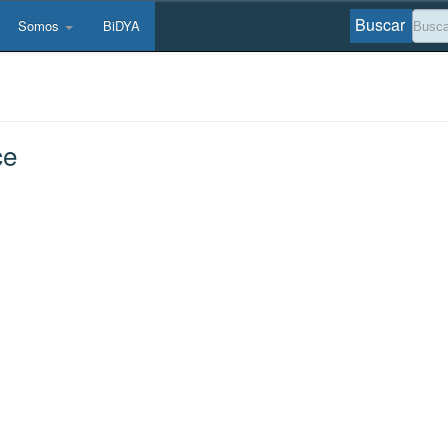
Buscar
Somos
BiDYA
ce