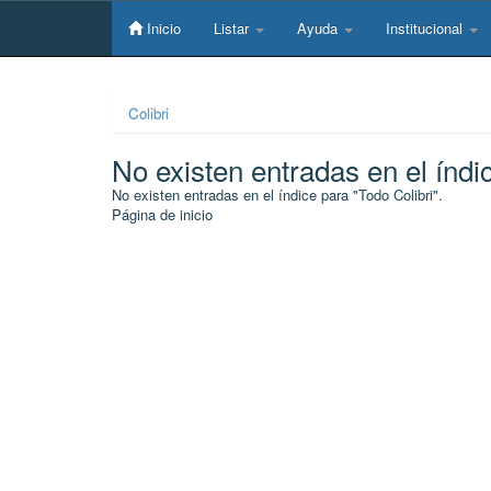
Skip
navigation
Inicio
Listar
Ayuda
Institucional
Colibri
No existen entradas en el índi
No existen entradas en el índice para "Todo Colibri".
Página de inicio