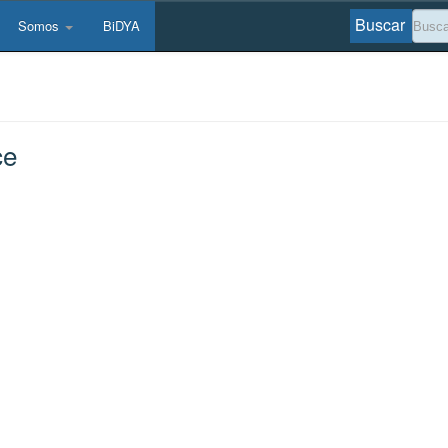
Buscar
Somos
BiDYA
ce