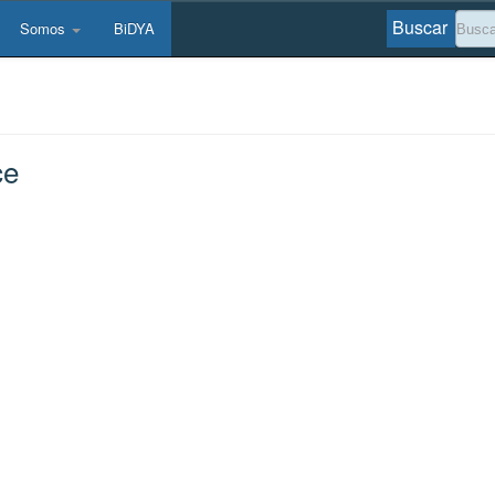
Buscar
Somos
BiDYA
ce