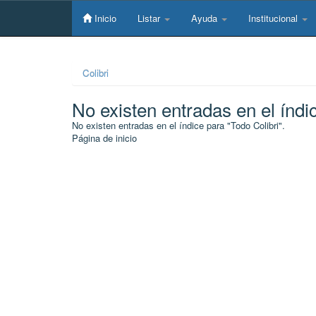
Skip
navigation
Inicio
Listar
Ayuda
Institucional
Colibri
No existen entradas en el índi
No existen entradas en el índice para "Todo Colibri".
Página de inicio