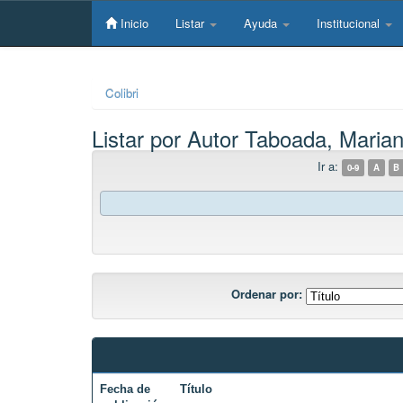
Skip
navigation
Inicio
Listar
Ayuda
Institucional
Colibri
Listar por Autor Taboada, Maria
Ir a:
0-9
A
B
Ordenar por:
Fecha de
Título