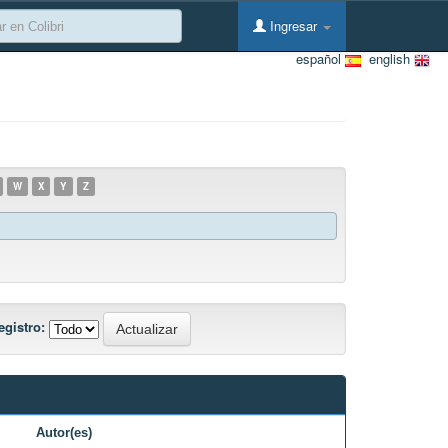
Ingresar
español
english
W
X
Y
Z
egistro:
Autor(es)