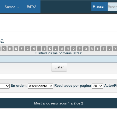
Buscar
Somos
BiDYA
na
C
D
E
F
G
H
I
J
K
L
M
N
O
P
Q
R
S
T
U
V
O introducir las primeras letras:
En orden:
Resultados por página
Autor/R
Mostrando resultados 1 a 2 de 2