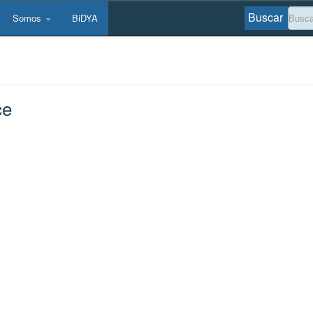
Buscar
Somos
BiDYA
ce