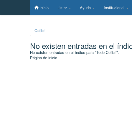
Skip
navigation
Inicio
Listar
Ayuda
Institucional
Colibri
No existen entradas en el índi
No existen entradas en el índice para "Todo Colibri".
Página de inicio