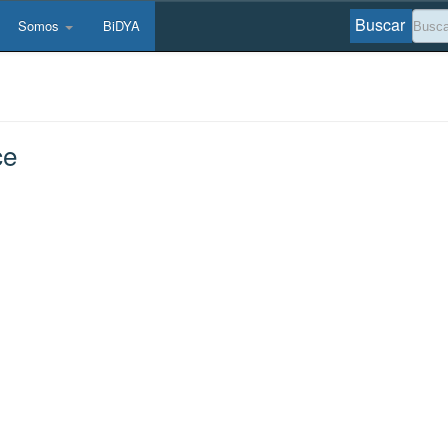
Buscar
Somos
BiDYA
ce