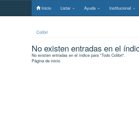
Skip
navigation
Inicio
Listar
Ayuda
Institucional
Colibri
No existen entradas en el índi
No existen entradas en el índice para "Todo Colibri".
Página de inicio