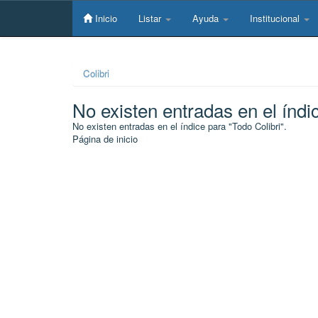
Skip
navigation
Inicio
Listar
Ayuda
Institucional
Colibri
No existen entradas en el índi
No existen entradas en el índice para "Todo Colibri".
Página de inicio