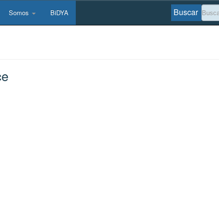
Buscar
Somos
BiDYA
ce