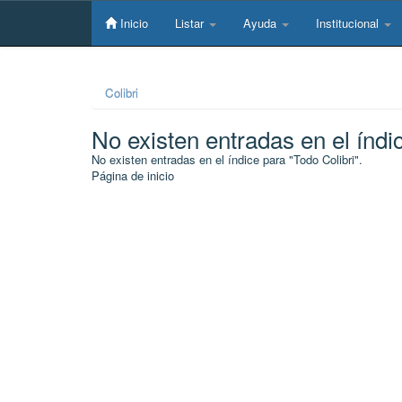
Skip
navigation
Inicio
Listar
Ayuda
Institucional
Colibri
No existen entradas en el índi
No existen entradas en el índice para "Todo Colibri".
Página de inicio