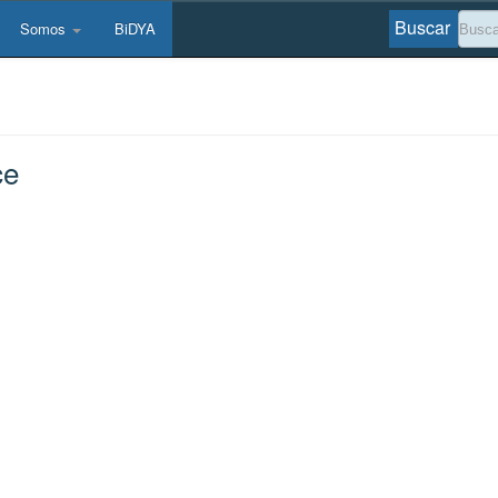
Buscar
Somos
BiDYA
ce